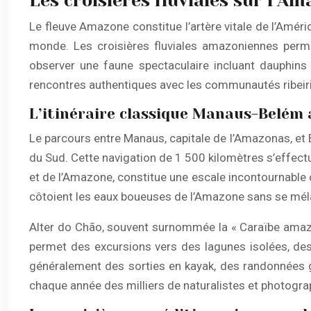
Les croisières fluviales sur l’A
Le fleuve Amazone constitue l’artère vitale de l’Amé
monde. Les croisières fluviales amazoniennes perm
observer une faune spectaculaire incluant dauphin
rencontres authentiques avec les communautés ribeiri
L’itinéraire classique Manaus-Belém 
Le parcours entre Manaus, capitale de l’Amazonas, et Be
du Sud. Cette navigation de 1 500 kilomètres s’effect
et de l’Amazone, constitue une escale incontournable 
côtoient les eaux boueuses de l’Amazone sans se méla
Alter do Chão, souvent surnommée la « Caraïbe amazon
permet des excursions vers des lagunes isolées, des 
généralement des sorties en kayak, des randonnées gu
chaque année des milliers de naturalistes et photogra