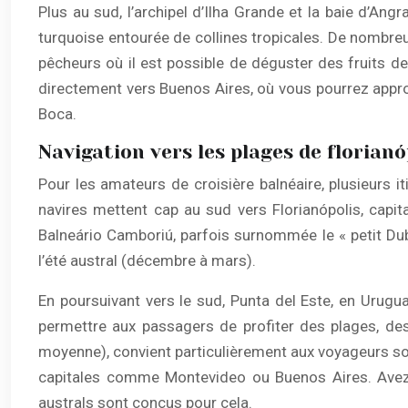
Plus au sud, l’archipel d’Ilha Grande et la baie d’An
turquoise entourée de collines tropicales. De nombr
pêcheurs où il est possible de déguster des fruits de 
directement vers Buenos Aires, où vous pourrez appr
Boca.
Navigation vers les plages de florian
Pour les amateurs de croisière balnéaire, plusieurs i
navires mettent cap au sud vers Florianópolis, capit
Balneário Camboriú, parfois surnommée le « petit Duba
l’été austral (décembre à mars).
En poursuivant vers le sud, Punta del Este, en Urugua
permettre aux passagers de profiter des plages, des 
moyenne), convient particulièrement aux voyageurs sou
capitales comme Montevideo ou Buenos Aires. Avez-v
australs sont conçus pour cela.