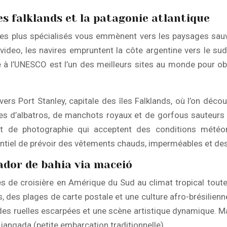
es falklands et la patagonie atlantique
aires plus spécialisés vous emmènent vers les paysages sau
deo, les navires empruntent la côte argentine vers le sud,
 à l’UNESCO est l’un des meilleurs sites au monde pour ob
vers Port Stanley, capitale des îles Falklands, où l’on déc
ies d’albatros, de manchots royaux et de gorfous sauteurs 
 et de photographie qui acceptent des conditions météo
sentiel de prévoir des vêtements chauds, imperméables et 
vador de bahia via maceió
res de croisière en Amérique du Sud au climat tropical tout
, des plages de carte postale et une culture afro-brésilienn
s ruelles escarpées et une scène artistique dynamique. Mace
 jangada (petite embarcation traditionnelle).