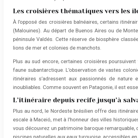
Les croisières thématiques vers les îl
À l’opposé des croisières balnéaires, certains itinér
(Malouines). Au départ de Buenos Aires ou de Montevi
péninsule Valdés. Cette réserve de biosphère classée
lions de mer et colonies de manchots.
Plus au sud encore, certaines croisières poursuivent 
faune subantarctique. L’observation de vastes colon
itinéraires s’adressent aux passionnés de nature
inoubliables. Comme souvent en Patagonie, il est es
L’itinéraire depuis recife jusqu’à sal
Plus au nord, le Nordeste brésilien offre des itinérai
escale à Maceió, met à l’honneur des villes historiques
vous découvrez un patrimoine baroque remarquable, de
piscines naturelles aux eaux turquoise, accessibles en