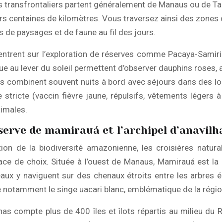
s transfrontaliers partent généralement de Manaus ou de Tab
urs centaines de kilomètres. Vous traversez ainsi des zones 
 de paysages et de faune au fil des jours.
ncentrent sur l’exploration de réserves comme Pacaya-Samir
ue au lever du soleil permettent d’observer dauphins roses
tos combinent souvent nuits à bord avec séjours dans des lod
e stricte (vaccin fièvre jaune, répulsifs, vêtements légers
timales.
éserve de mamirauá et l’archipel d’anavil
vation de la biodiversité amazonienne, les croisières natu
ace de choix. Située à l’ouest de Manaus, Mamirauá est la 
eaux y naviguent sur des chenaux étroits entre les arbres 
ve notamment le singe uacari blanc, emblématique de la région
anas compte plus de 400 îles et îlots répartis au milieu du 