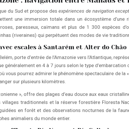
mazone : navigation entre Manaus et
rique du Sud et propose des
expériences de navigation except
ettent une immersion totale dans un écosystème d’une ri
s roses, paresseux, caïmans et plus de 1 300 espèces d’o
nhas (riveraines) qui perpétuent des modes de vie tradition
avec escales à Santarém et Alter do Chão
lém, porte d’entrée de l’Amazonie vers l’Atlantique, représe
ue généralement en 4 à 7 jours selon le type d’embarcation c
où vous pourrez admirer le phénomène spectaculaire de la «
nger sur plusieurs kilomètres.
ienne », offre des plages d’eau douce aux eaux cristallin
villages traditionnels et la réserve forestière Floresta Na
idées en forêt et des observations nocturnes de la faune. 
phes animaliers du monde entier.