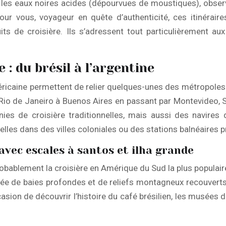
les eaux noires acides (dépourvues de moustiques), observa
r vous, voyageur en quête d’authenticité, ces itinéraire
s de croisière. Ils s’adressent tout particulièrement au
 : du brésil à l’argentine
éricaine permettent de relier quelques-unes des métropoles
Rio de Janeiro à Buenos Aires en passant par Montevideo, S
es de croisière traditionnelles, mais aussi des navires de
elles dans des villes coloniales ou des stations balnéaires p
avec escales à santos et ilha grande
probablement la croisière en Amérique du Sud la plus populair
semée de baies profondes et de reliefs montagneux recouvert
asion de découvrir l’histoire du café brésilien, les musées du