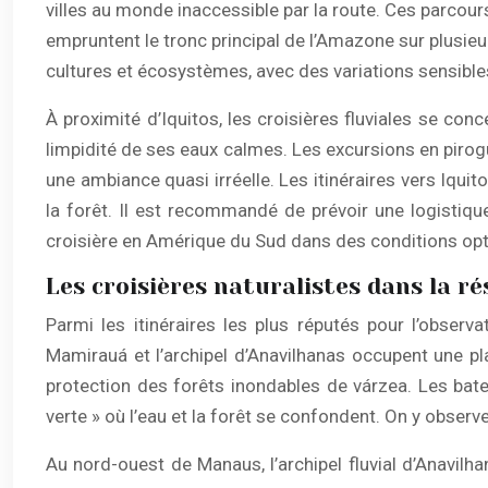
villes au monde inaccessible par la route. Ces parcour
empruntent le tronc principal de l’Amazone sur plusie
cultures et écosystèmes, avec des variations sensibles
À proximité d’Iquitos, les croisières fluviales se co
limpidité de ses eaux calmes. Les excursions en pirog
une ambiance quasi irréelle. Les itinéraires vers Iqui
la forêt. Il est recommandé de prévoir une logistiqu
croisière en Amérique du Sud dans des conditions op
Les croisières naturalistes dans la r
Parmi les itinéraires les plus réputés pour l’obser
Mamirauá et l’archipel d’Anavilhanas occupent une pl
protection des forêts inondables de várzea. Les bat
verte » où l’eau et la forêt se confondent. On y obser
Au nord-ouest de Manaus, l’archipel fluvial d’Anavilh