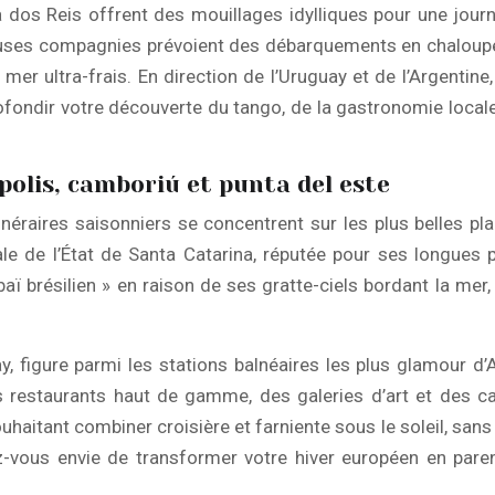
gra dos Reis offrent des mouillages idylliques pour une jo
euses compagnies prévoient des débarquements en chaloupe p
mer ultra-frais. En direction de l’Uruguay et de l’Argentin
ofondir votre découverte du tango, de la gastronomie local
ópolis, camboriú et punta del este
tinéraires saisonniers se concentrent sur les plus belles 
ale de l’État de Santa Catarina, réputée pour ses longues
ï brésilien » en raison de ses gratte-ciels bordant la mer, 
y, figure parmi les stations balnéaires les plus glamour d’
restaurants haut de gamme, des galeries d’art et des casi
haitant combiner croisière et farniente sous le soleil, san
ous envie de transformer votre hiver européen en parent