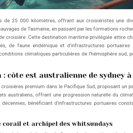
us de 25 000 kilomètres, offrant aux croisiéristes une d
ds sauvages de Tasmanie, en passant par les formations roch
 de croisière. Cette destination maritime privilégiée attire
s, de faune endémique et d’infrastructures portuaire
conditions climatiques particulières de l’hémisphère sud, p
 : côte est australienne de sydney à
es croisières premium dans le Pacifique Sud, proposant un 
ts australiens, offrant une progression naturelle du clima
 décennies, bénéficiant d’infrastructures portuaires con
 corail et archipel des whitsundays