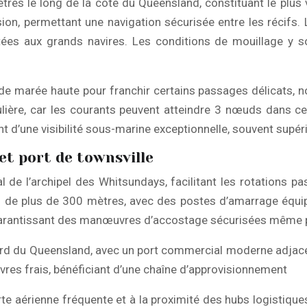
ètres le long de la côte du Queensland, constituant le plu
ion, permettant une navigation sécurisée entre les récifs. 
ptées aux grands navires. Les conditions de mouillage y 
s de marée haute pour franchir certains passages délicats
lière, car les courants peuvent atteindre 3 nœuds dans cer
ant d’une visibilité sous-marine exceptionnelle, souvent supé
et port de townsville
de l’archipel des Whitsundays, facilitant les rotations p
es de plus de 300 mètres, avec des postes d’amarrage équip
, garantissant des manœuvres d’accostage sécurisées même
nord du Queensland, avec un port commercial moderne adjacent
ivres frais, bénéficiant d’une chaîne d’approvisionnement
e aérienne fréquente et à la proximité des hubs logistiques 