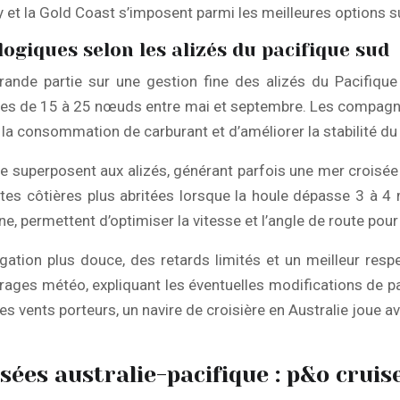
et la Gold Coast s’imposent parmi les meilleures options su
giques selon les alizés du pacifique sud
grande partie sur une gestion fine des alizés du Pacifique
es de 15 à 25 nœuds entre mai et septembre. Les compagnies
r la consommation de carburant et d’améliorer la stabilité du 
e superposent aux alizés, générant parfois une mer croisée 
 routes côtières plus abritées lorsque la houle dépasse 3 
ine, permettent d’optimiser la vitesse et l’angle de route po
vigation plus douce, des retards limités et un meilleur re
rages météo, expliquant les éventuelles modifications de p
es vents porteurs, un navire de croisière en Australie joue ave
sées australie-pacifique : p&o cruis