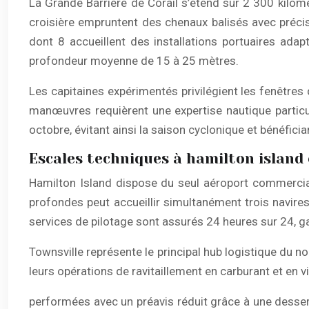
La Grande Barrière de Corail s’étend sur 2 300 kilom
croisière empruntent des chenaux balisés avec précis
dont 8 accueillent des installations portuaires ada
profondeur moyenne de 15 à 25 mètres.
Les capitaines expérimentés privilégient les fenêtre
manœuvres requièrent une expertise nautique particu
octobre, évitant ainsi la saison cyclonique et bénéfici
Escales techniques à hamilton island 
Hamilton Island dispose du seul aéroport commercial 
profondes peut accueillir simultanément trois navir
services de pilotage sont assurés 24 heures sur 24
Townsville représente le principal hub logistique du 
leurs opérations de ravitaillement en carburant et en v
performées avec un préavis réduit grâce à une dessert