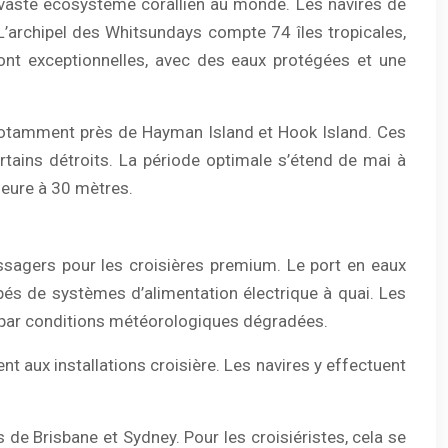
s vaste écosystème corallien au monde. Les navires de
L’archipel des Whitsundays compte 74 îles tropicales,
sont exceptionnelles, avec des eaux protégées et une
, notamment près de Hayman Island et Hook Island. Ces
tains détroits. La période optimale s’étend de mai à
rieure à 30 mètres.
assagers pour les croisières premium. Le port en eaux
és de systèmes d’alimentation électrique à quai. Les
 par conditions météorologiques dégradées.
 aux installations croisière. Les navires y effectuent
de Brisbane et Sydney. Pour les croisiéristes, cela se