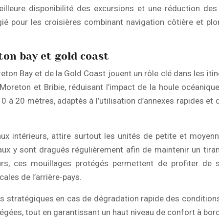
illeure disponibilité des excursions et une réduction des r
gié pour les croisières combinant navigation côtière et plo
on bay et gold coast
on Bay et de la Gold Coast jouent un rôle clé dans les itiné
, Moreton et Bribie, réduisant l’impact de la houle océani
 10 à 20 mètres, adaptés à l’utilisation d’annexes rapides e
ux intérieurs, attire surtout les unités de petite et moyen
 y sont dragués régulièrement afin de maintenir un tirant
, ces mouillages protégés permettent de profiter de sort
ales de l’arrière-pays.
s stratégiques en cas de dégradation rapide des conditio
otégées, tout en garantissant un haut niveau de confort à bo