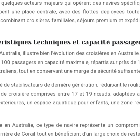
 quelques acteurs majeurs qui opèrent des navires spécifiq
nt une place centrale, avec des flottes déployées toute l
combinant croisières familiales, séjours premium et expédit
éristiques techniques et capacité passage
Australia, illustre bien l’évolution des croisières en Austra
 3 100 passagers en capacité maximale, répartis sur près de 
traliens, tout en conservant une marge de sécurité suffisan
é de stabilisateurs de dernière génération, réduisant le ro
ses de croisière comprises entre 17 et 19 nœuds, adaptée
 extérieures, un espace aquatique pour enfants, une zone r
 en Australie, ce type de navire représente un compromis 
rrière de Corail tout en bénéficiant d’un large choix de res