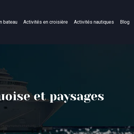
n bateau
Activités en croisière
Activités nautiques
Blog
quoise et paysages