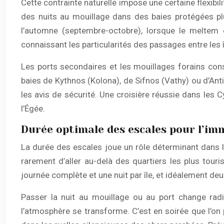
Cette contrainte naturelle impose une certaine flexibili
des nuits au mouillage dans des baies protégées plu
l’automne (septembre-octobre), lorsque le meltem
connaissant les particularités des passages entre les 
Les ports secondaires et les mouillages forains con
baies de Kythnos (Kolona), de Sifnos (Vathy) ou d’Ant
les avis de sécurité. Une croisière réussie dans les C
l’Égée.
Durée optimale des escales pour l’im
La durée des escales joue un rôle déterminant dans l
rarement d’aller au-delà des quartiers les plus to
journée complète et une nuit par île, et idéalement de
Passer la nuit au mouillage ou au port change radic
l’atmosphère se transforme. C’est en soirée que l’on