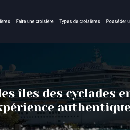
ières
Faire une croisière
Types de croisières
Posséder u
s îles des cyclades e
xpérience authentique