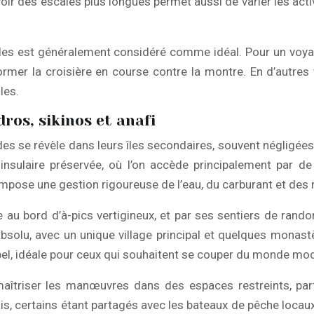
oir des escales plus longues permet aussi de varier les acti
 îles est généralement considéré comme idéal. Pour un voy
rmer la croisière en course contre la montre. En d’autres t
les.
ros, sikinos et anafi
es se révèle dans leurs îles secondaires, souvent négligées 
 insulaire préservée, où l’on accède principalement par d
 impose une gestion rigoureuse de l’eau, du carburant et des 
 au bord d’à-pics vertigineux, et par ses sentiers de randon
solu, avec un unique village principal et quelques monastè
chipel, idéale pour ceux qui souhaitent se couper du monde mo
aîtriser les manœuvres dans des espaces restreints, parf
uais, certains étant partagés avec les bateaux de pêche loca