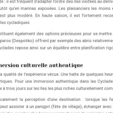
té : il est fréquent d’adapter l’ordre des îles visitées au de
tôt qu’en marinas exposées. Les plaisanciers les moins ex
 est plus modéré. En haute saison, il est fortement rec
îles cycladiques.
stituent également des options précieuses pour se mettre 
iparos (Despotiko) offrent par exemple des abris relativemen
yclades repose ainsi sur un équilibre entre planification r
mersion culturelle authentique
a qualité de l’expérience vécue. Une halte de quelques heu
uristiques. Pour une immersion authentique dans les Cycl
ux à trois jours sur les îles les plus riches culturellement
alement la perception d’une destination : lorsque les ferr
 peut assister à un
panigyri
(fête de village), échanger avec 