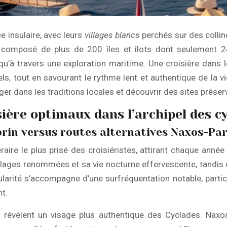
 insulaire, avec leurs
villages blancs
perchés sur des colline
, composé de plus de 200 îles et îlots dont seulement 2
 qu’à travers une exploration maritime. Une croisière dans
ls, tout en savourant le rythme lent et authentique de la 
rger dans les traditions locales et découvrir des sites préser
sière optimaux dans l’archipel des c
rin versus routes alternatives Naxos-Pa
raire le plus prisé des croisiéristes, attirant chaque année
ages renommées et sa vie nocturne effervescente, tandis qu
ularité s’accompagne d’une surfréquentation notable, partic
nt.
évèlent un visage plus authentique des Cyclades. Naxos, l