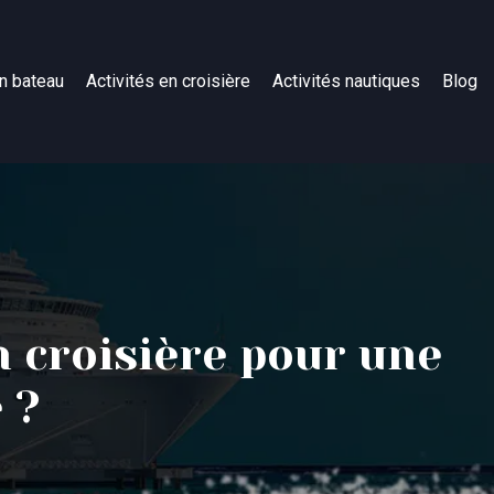
n bateau
Activités en croisière
Activités nautiques
Blog
n croisière pour une
 ?