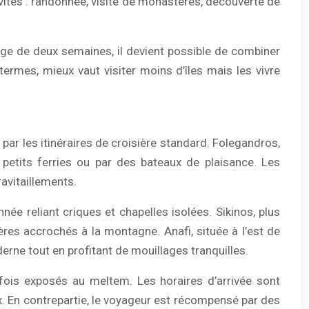
vités : randonnée, visite de monastères, découverte de
age de deux semaines, il devient possible de combiner
ermes, mieux vaut visiter moins d’îles mais les vivre
par les itinéraires de croisière standard. Folegandros,
e petits ferries ou par des bateaux de plaisance. Les
ravitaillements.
née reliant criques et chapelles isolées. Sikinos, plus
res accrochés à la montagne. Anafi, située à l’est de
derne tout en profitant de mouillages tranquilles.
ois exposés au meltem. Les horaires d’arrivée sont
ux. En contrepartie, le voyageur est récompensé par des