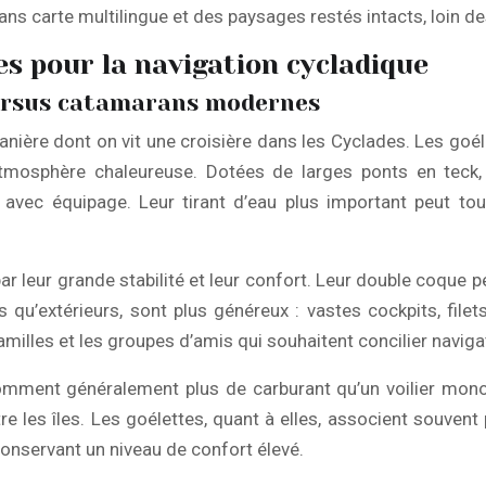
ns carte multilingue et des paysages restés intacts, loin de
es pour la navigation cycladique
versus catamarans modernes
nière dont on vit une croisière dans les Cyclades. Les goél
tmosphère chaleureuse. Dotées de larges ponts en teck, el
 avec équipage. Leur tirant d’eau plus important peut tou
 leur grande stabilité et leur confort. Leur double coque pe
s qu’extérieurs, sont plus généreux : vastes cockpits, fil
amilles et les groupes d’amis qui souhaitent concilier navigat
omment généralement plus de carburant qu’un voilier mono
 les îles. Les goélettes, quant à elles, associent souvent 
conservant un niveau de confort élevé.