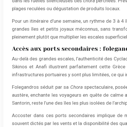
dans les ruelles silencieuses des
chora
perchées. Prév
plages reculées ou dégustation de produits locaux.
Pour un itinéraire d’une semaine, un rythme de 3 à 4
grandes îles et petits joyaux méconnus, sans transfo
pleinement plutôt que multiplier les escales superficiel
Accès aux ports secondaires : folegand
Au-delà des grandes escales, l’authenticité des Cyclad
Sikinos et Anafi illustrent parfaitement cette Grèce
infrastructures portuaires y sont plus limitées, ce qui
Folegandros séduit par sa
Chora
spectaculaire, posée
austère, enchante les voyageurs en quête de calme ab
Santorin, reste l’une des îles les plus isolées de l’ar
Accoster dans ces ports secondaires implique de m
souvent dictés par les vents et la disponibilité des q